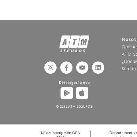
Nosot
Quién
ATM Co
¿Dónd
Sumate
Descargar la App
© 2026 ATM SEGUROS
N° de inscripción SSN
Departamento d