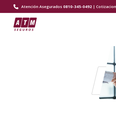
Ir
Atención Asegurados
0810-345-0492
| Cotizacio
al
contenido