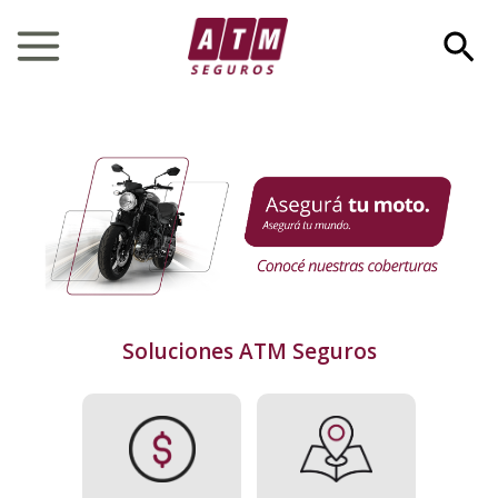
Ir
Bus
al
Main
contenido
Menu
Soluciones ATM Seguros