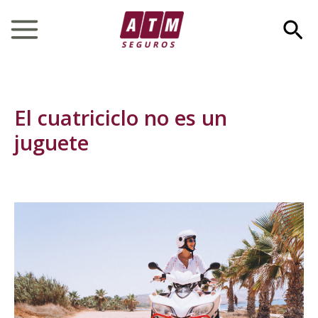
Ir
Bus
al
Main
contenido
Menu
El cuatriciclo no es un
juguete