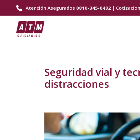
Ir
Atención Asegurados
0810-345-0492
| Cotizacio
al
contenido
Seguridad vial y tec
distracciones