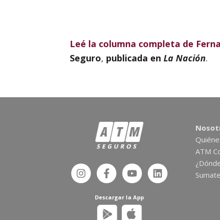
Leé la columna completa de Fern
Seguro
,
publicada en
La Nación
.
Nosot
Quién
ATM Co
¿Dónd
Sumate
Descargar la App